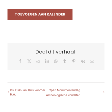
TOEVOEGEN AAN KALENDER
Deel dit verhaal!
Facebook
X
Reddit
LinkedIn
WhatsApp
Tumblr
Pinterest
Vk
E-
mail
Ds. Dirk-Jan Thijs Voorber.
Open Monumentendag
H.A.
Archeologische vondsten