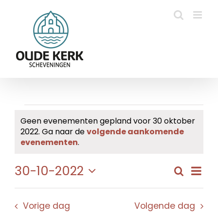
Ga
naar
inhoud
Evenementen
Geen evenementen gepland voor 30 oktober
2022. Ga naar de
volgende aankomende
in
Bericht
evenementen
.
30
Eve
30-10-2022
Zoeken
Evene
Dag
oktober
wee
Selecteer
Zoeke
navi
een
2022
en
Vorige dag
Volgende dag
datum.