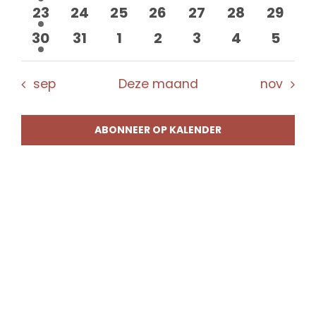
evenement
evenementen
evenementen
evenementen
evenementen
evenement
evene
1
0
0
0
0
0
0
23
24
25
26
27
28
29
evenement
evenementen
evenementen
evenementen
evenementen
evenement
evene
1
0
0
0
0
0
0
30
31
1
2
3
4
5
evenement
evenementen
evenementen
evenementen
evenementen
evenement
evene
sep
Deze maand
nov
ABONNEER OP KALENDER