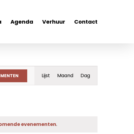
a
Agenda
Verhuur
Contact
Evenement
Lijst
Maand
Dag
EMENTEN
weergaven
navigatie
komende evenementen
.