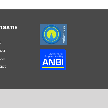
IGATIE
e
da
uur
act