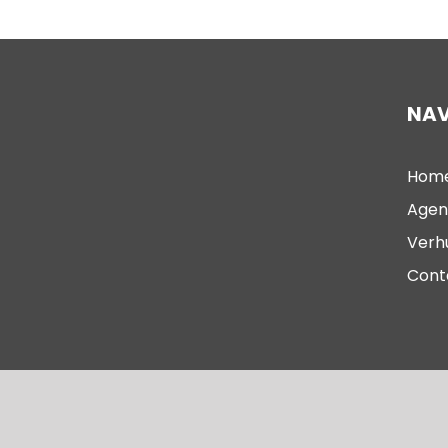
NAV
Hom
Agen
Verh
Cont
© 2023 – Oude Kerk Scheveningen