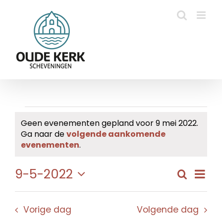
Ga
naar
inhoud
Evenementen
Geen evenementen gepland voor 9 mei 2022.
Ga naar de
volgende aankomende
in
Bericht
evenementen
.
9
Eve
9-5-2022
Zoeken
Evene
Dag
mei
wee
Selecteer
Zoeke
navi
een
2022
en
Vorige dag
Volgende dag
datum.