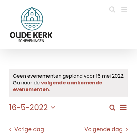
Ga
naar
inhoud
Evenementen
Geen evenementen gepland voor 16 mei 2022.
Ga naar de
volgende aankomende
in
Bericht
evenementen
.
16
Eve
16-5-2022
Zoeken
Evene
Dag
mei
wee
Selecteer
Zoeke
navi
een
2022
en
Vorige dag
Volgende dag
datum.