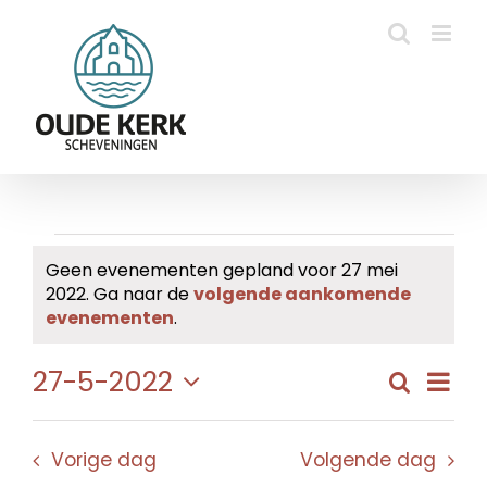
Ga
naar
inhoud
Evenementen
Geen evenementen gepland voor 27 mei
2022. Ga naar de
volgende aankomende
in
Bericht
evenementen
.
27
Eve
27-5-2022
Zoeken
Evene
Dag
mei
wee
Selecteer
Zoeke
navi
een
2022
en
Vorige dag
Volgende dag
datum.