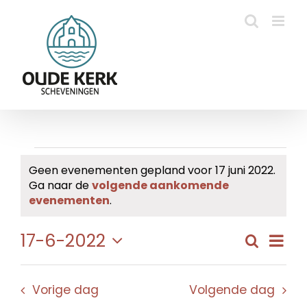
Ga
naar
inhoud
Evenementen
Geen evenementen gepland voor 17 juni 2022.
Ga naar de
volgende aankomende
in
Bericht
evenementen
.
17
Eve
17-6-2022
Zoeken
Evene
Dag
juni
wee
Selecteer
Zoeke
navi
een
2022
en
Vorige dag
Volgende dag
datum.