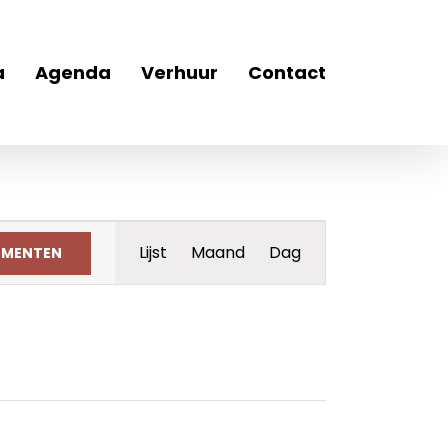
a
Agenda
Verhuur
Contact
Evenement
Lijst
Maand
Dag
EMENTEN
weergaven
navigatie