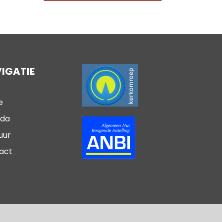
IGATIE
e
da
uur
act