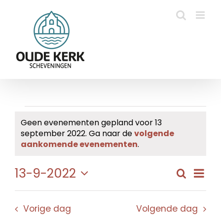
Ga
naar
inhoud
Evenementen
Geen evenementen gepland voor 13
september 2022. Ga naar de
volgende
in
Bericht
aankomende evenementen
.
13
Eve
13-9-2022
Zoeken
Evene
Dag
september
wee
Selecteer
Zoeke
navi
een
2022
en
Vorige dag
Volgende dag
datum.