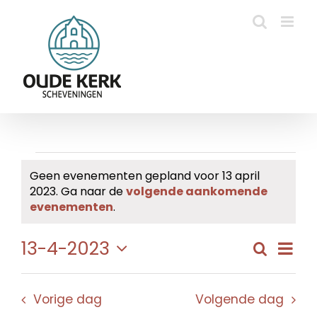
Ga
naar
inhoud
Evenementen
Geen evenementen gepland voor 13 april
2023. Ga naar de
volgende aankomende
in
Bericht
evenementen
.
13
Eve
13-4-2023
Zoeken
Evene
Dag
april
wee
Selecteer
Zoeke
navi
een
2023
en
Vorige dag
Volgende dag
datum.