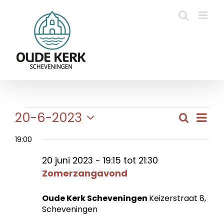
Ga
naar
inhoud
Evenementen
Eve
20-6-2023
Zoeken
Evene
Dag
wee
Selecteer
in
Zoeke
navi
19:00
een
en
datum.
20
20 juni 2023 - 19:15
tot
21:30
weerg
Zomerzangavond
naviga
juni
Oude Kerk Scheveningen
Keizerstraat 8,
2023
Scheveningen