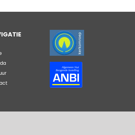
IGATIE
e
da
uur
act