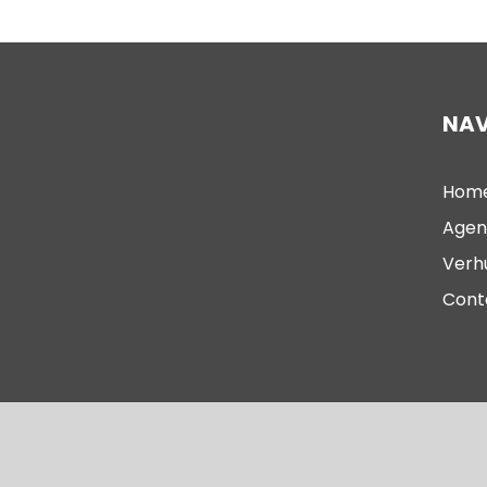
NAV
Hom
Agen
Verh
Cont
© 2023 – Oude Kerk Scheveningen