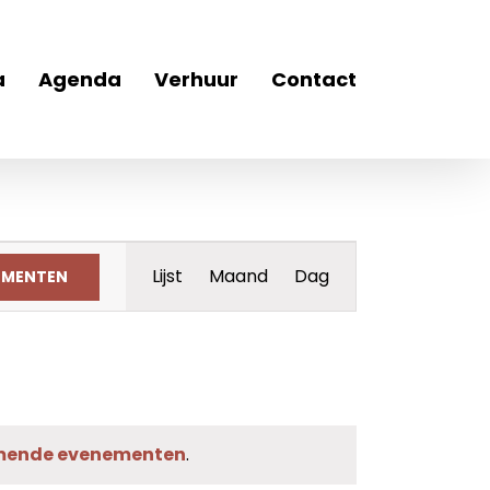
a
Agenda
Verhuur
Contact
Evenement
Lijst
Maand
Dag
EMENTEN
weergaven
navigatie
mende evenementen
.