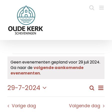
Ga
naar
inhoud
Evenementen
Geen evenementen gepland voor 29 juli 2024.
Ga naar de
volgende aankomende
in
Bericht
evenementen
.
29
Eve
29-7-2024
Zoeken
Evene
Dag
juli
wee
Selecteer
Zoeke
navi
een
2024
en
Vorige dag
Volgende dag
datum.