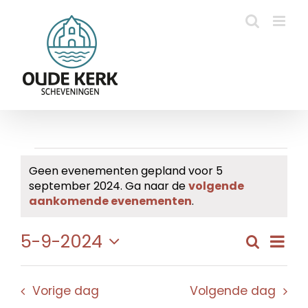
Ga
naar
inhoud
Evenementen
Geen evenementen gepland voor 5
september 2024. Ga naar de
volgende
in
Bericht
aankomende evenementen
.
5
Eve
5-9-2024
Zoeken
Evene
Dag
september
wee
Selecteer
Zoeke
navi
een
2024
en
Vorige dag
Volgende dag
datum.