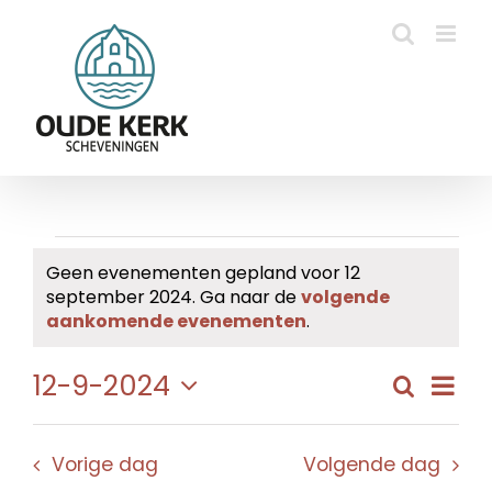
Ga
naar
inhoud
Evenementen
Geen evenementen gepland voor 12
september 2024. Ga naar de
volgende
in
Bericht
aankomende evenementen
.
12
Eve
12-9-2024
Zoeken
Evene
Dag
september
wee
Selecteer
Zoeke
navi
een
2024
en
Vorige dag
Volgende dag
datum.