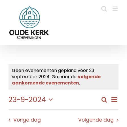
Ga
naar
inhoud
Evenementen
Geen evenementen gepland voor 23
september 2024. Ga naar de
volgende
in
Bericht
aankomende evenementen
.
23
Eve
23-9-2024
Zoeken
Evene
Dag
september
wee
Selecteer
Zoeke
navi
een
2024
en
Vorige dag
Volgende dag
datum.