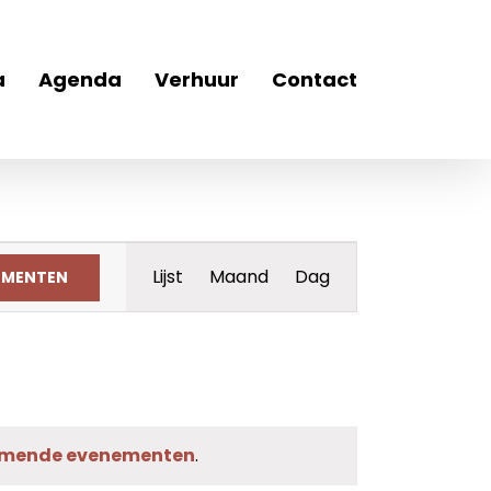
a
Agenda
Verhuur
Contact
Evenement
Lijst
Maand
Dag
EMENTEN
weergaven
navigatie
omende evenementen
.