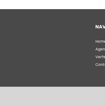
NAV
Hom
Agen
Verh
Cont
© 2023 – Oude Kerk Scheveningen