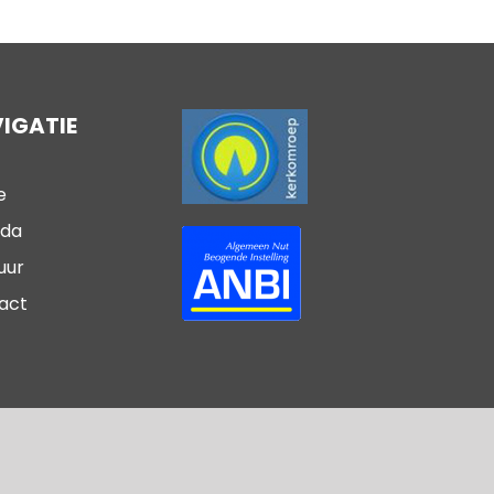
IGATIE
e
da
uur
act