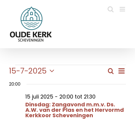
Ga
naar
inhoud
Evenementen
Eve
15-7-2025
Zoeken
Evene
Dag
wee
Selecteer
in
Zoeke
navi
20:00
een
en
datum.
15
15 juli 2025 - 20:00
tot
21:30
weerg
Dinsdag: Zangavond m.m.v. Ds.
A.W. van der Plas en het Hervormd
naviga
juli
Kerkkoor Scheveningen
2025