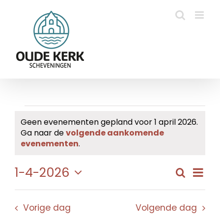
Ga
naar
inhoud
Evenementen
Geen evenementen gepland voor 1 april 2026.
Ga naar de
volgende aankomende
in
Bericht
evenementen
.
1
Eve
1-4-2026
Zoeken
Evene
Dag
april
wee
Selecteer
Zoeke
navi
een
2026
en
Vorige dag
Volgende dag
datum.