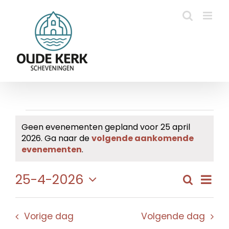
Ga
naar
inhoud
Evenementen
Geen evenementen gepland voor 25 april
2026. Ga naar de
volgende aankomende
in
Bericht
evenementen
.
25
Eve
25-4-2026
Zoeken
Evene
Dag
april
wee
Selecteer
Zoeke
navi
een
2026
en
Vorige dag
Volgende dag
datum.