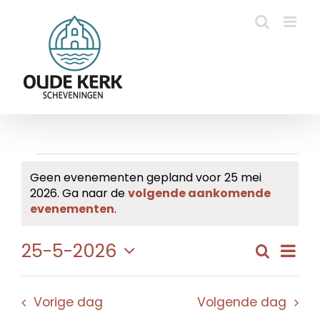
Ga
naar
inhoud
Evenementen
Geen evenementen gepland voor 25 mei
2026. Ga naar de
volgende aankomende
in
Bericht
evenementen
.
25
Eve
25-5-2026
Zoeken
Evene
Dag
mei
wee
Selecteer
Zoeke
navi
een
2026
en
Vorige dag
Volgende dag
datum.