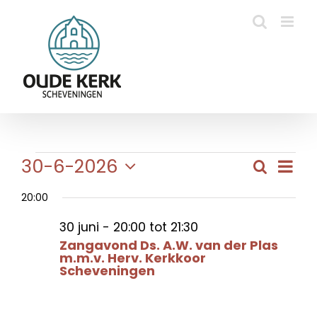
Ga
naar
inhoud
Evenementen
Eve
30-6-2026
Zoeken
Evene
Dag
wee
Selecteer
in
Zoeke
navi
20:00
een
en
datum.
30
30 juni - 20:00
tot
21:30
weerg
Zangavond Ds. A.W. van der Plas
m.m.v. Herv. Kerkkoor
naviga
juni
Scheveningen
2026