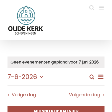
Ga
naar
inhoud
Evenementen
Geen evenementen gepland voor 7 juni 2026.
Bericht
in
Eve
7-6-2026
Zoeken
Evene
Dag
7
wee
Selecteer
Zoeke
navi
een
juni
en
Vorige dag
Volgende dag
datum.
weerg
2026
naviga
ABONNEER OP KALENDER