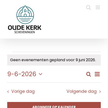
Ga
naar
inhoud
Evenementen
Geen evenementen gepland voor 9 juni 2026.
Bericht
in
Eve
9-6-2026
Zoeken
Evene
Dag
9
wee
Selecteer
Zoeke
navi
een
juni
en
Vorige dag
Volgende dag
datum.
weerg
2026
naviga
ABONNEER OP KALENDER