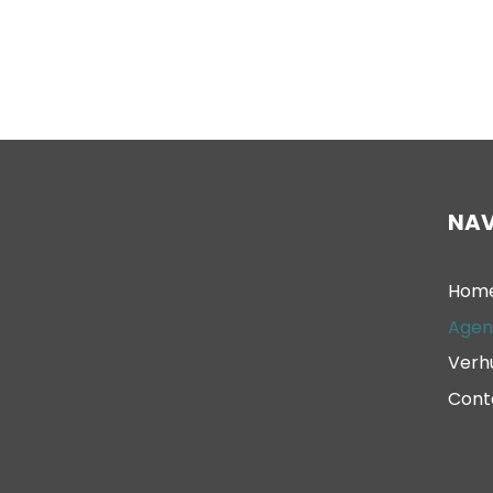
NAV
Hom
Agen
Verh
Cont