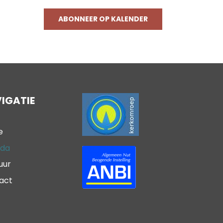
ABONNEER OP KALENDER
IGATIE
e
da
uur
act