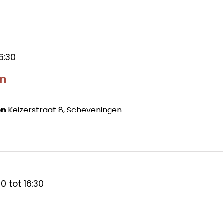
6:30
en
en
Keizerstraat 8, Scheveningen
30
tot
16:30