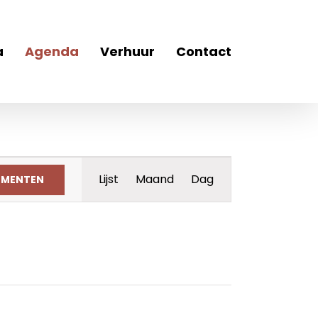
a
Agenda
Verhuur
Contact
Evenement
Lijst
Maand
Dag
EMENTEN
weergaven
navigatie