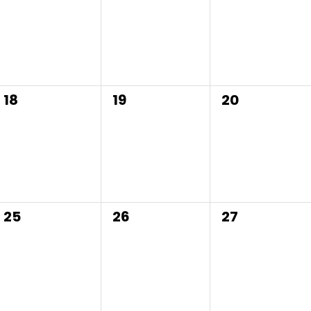
0
0
0
18
19
20
evenementen,
evenementen,
evenemente
0
0
0
25
26
27
evenementen,
evenementen,
evenemente