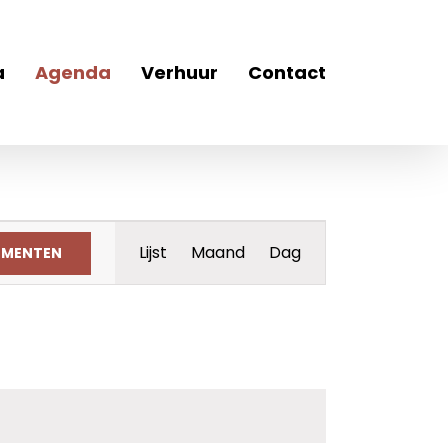
a
Agenda
Verhuur
Contact
Evenement
Lijst
Maand
Dag
EMENTEN
weergaven
navigatie