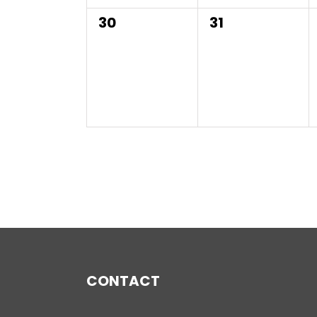
0
0
30
31
evenementen,
evenementen,
CONTACT