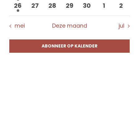
evenement
evenementen
evenementen
evenementen
evenementen
evenement
evene
1
0
0
0
0
0
0
26
27
28
29
30
1
2
evenement
evenementen
evenementen
evenementen
evenementen
evenement
evene
mei
Deze maand
jul
ABONNEER OP KALENDER