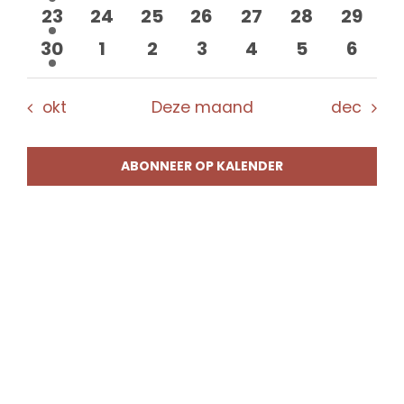
evenement
evenementen
evenementen
evenementen
evenementen
evenement
evene
1
0
0
0
0
0
0
23
24
25
26
27
28
29
evenement
evenementen
evenementen
evenementen
evenementen
evenement
evene
1
0
0
0
0
0
0
30
1
2
3
4
5
6
evenement
evenementen
evenementen
evenementen
evenementen
evenement
evene
okt
Deze maand
dec
ABONNEER OP KALENDER