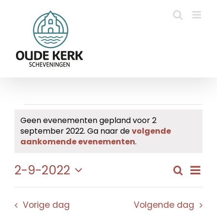
Ga
naar
inhoud
Evenementen
Geen evenementen gepland voor 2
september 2022. Ga naar de
volgende
in
Bericht
aankomende evenementen
.
2
Eve
2-9-2022
Zoeken
Evene
Dag
september
wee
Selecteer
Zoeke
navi
een
2022
en
Vorige dag
Volgende dag
datum.