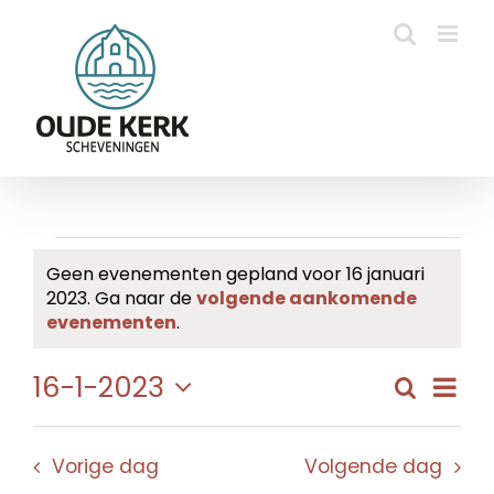
Ga
naar
inhoud
Evenementen
Geen evenementen gepland voor 16 januari
2023. Ga naar de
volgende aankomende
in
Bericht
evenementen
.
16
Eve
16-1-2023
Zoeken
Evene
Dag
januari
wee
Selecteer
Zoeke
navi
een
2023
en
Vorige dag
Volgende dag
datum.