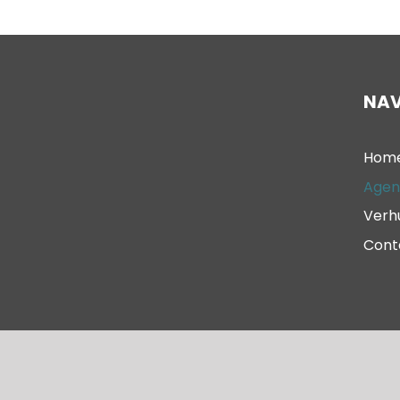
NAV
Hom
Agen
Verh
Cont
© 2023 – Oude Kerk Scheveningen