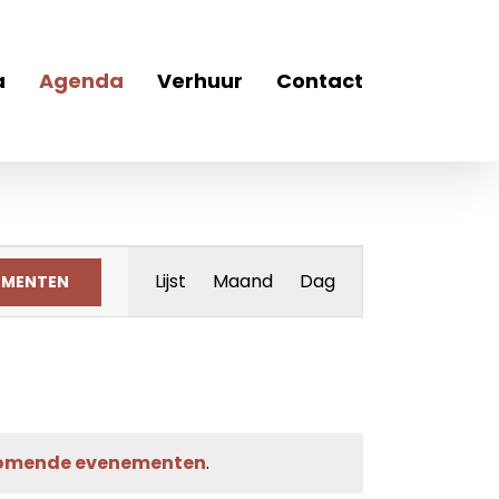
a
Agenda
Verhuur
Contact
Evenement
Lijst
Maand
Dag
EMENTEN
weergaven
navigatie
omende evenementen
.