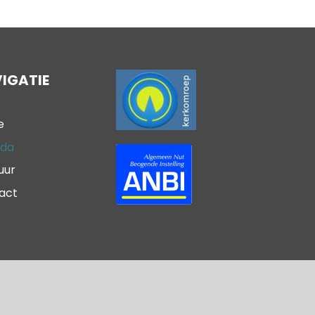
IGATIE
e
da
uur
act