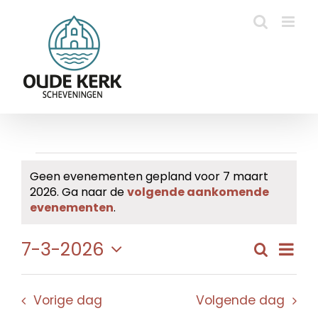
Ga
naar
inhoud
Evenementen
Geen evenementen gepland voor 7 maart
2026. Ga naar de
volgende aankomende
in
Bericht
evenementen
.
7
Eve
7-3-2026
Zoeken
Evene
Dag
maart
wee
Selecteer
Zoeke
navi
een
2026
en
Vorige dag
Volgende dag
datum.