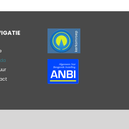
IGATIE
e
da
uur
act