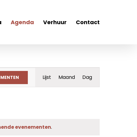
a
Agenda
Verhuur
Contact
Evenement
Lijst
Maand
Dag
EMENTEN
weergaven
navigatie
mende evenementen
.