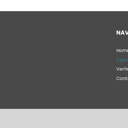
NAV
Hom
Agen
Verh
Cont
© 2023 – Oude Kerk Scheveningen