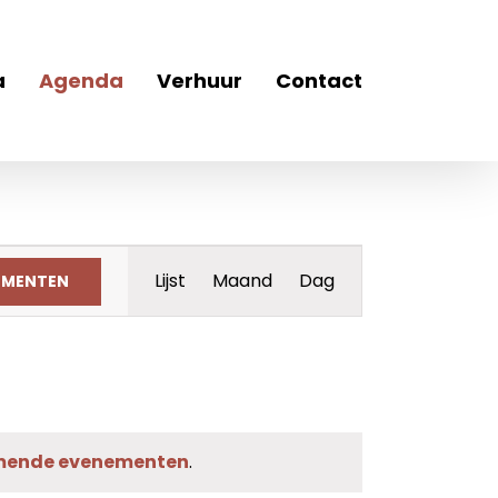
a
Agenda
Verhuur
Contact
Evenement
Lijst
Maand
Dag
EMENTEN
weergaven
navigatie
mende evenementen
.