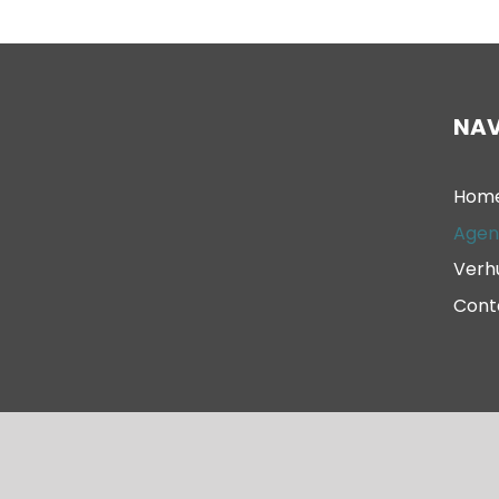
NAV
Hom
Agen
Verh
Cont
© 2023 – Oude Kerk Scheveningen