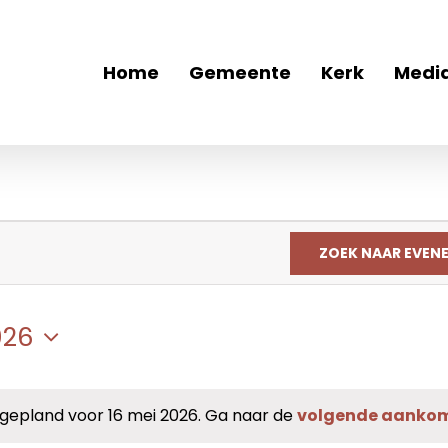
Home
Gemeente
Kerk
Medi
ZOEK NAAR EVEN
026
epland voor 16 mei 2026. Ga naar de
volgende aanko
Bericht