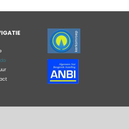
IGATIE
e
da
uur
act