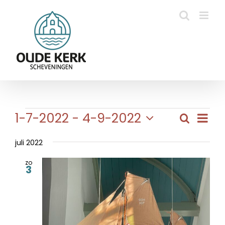
Ga
naar
inhoud
Evenementen
Eve
1-7-2022
 - 
4-9-2022
Zoeken
Evene
Lijst
wee
Selecteer
Zoeke
navi
een
juli 2022
en
datum.
zo
weerg
3
naviga