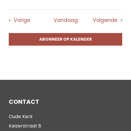
Evenementen
Even
Vorige
Vandaag
Volgende
ABONNEER OP KALENDER
CONTACT
Oude Kerk
Keizerstraat 8