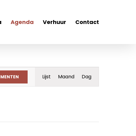
a
Agenda
Verhuur
Contact
Evenement
Lijst
Maand
Dag
EMENTEN
weergaven
navigatie