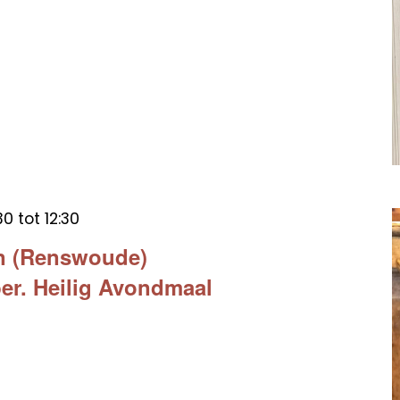
30
tot
12:30
en (Renswoude)
er. Heilig Avondmaal