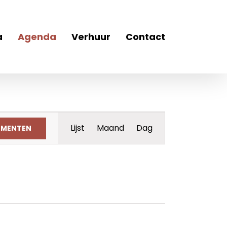
a
Agenda
Verhuur
Contact
Evenement
Lijst
Maand
Dag
EMENTEN
weergaven
navigatie