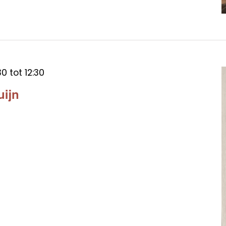
30
tot
12:30
uijn