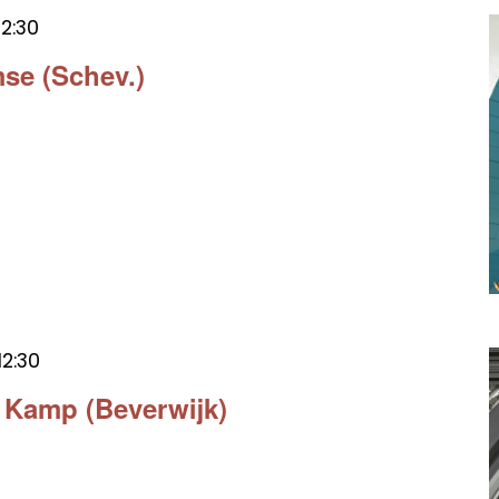
12:30
mse (Schev.)
12:30
r Kamp (Beverwijk)