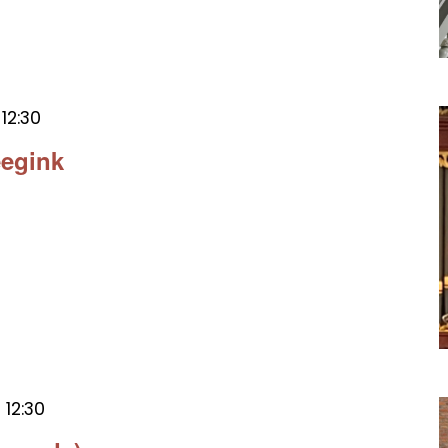
t
12:30
eegink
t
12:30