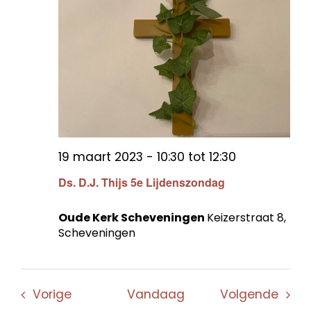
19 maart 2023 - 10:30
tot
12:30
Ds. D.J. Thijs 5e Lijdenszondag
Oude Kerk Scheveningen
Keizerstraat 8,
Scheveningen
Evenementen
Even
Vorige
Vandaag
Volgende