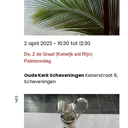
2 april 2023 - 10:30
tot
12:30
Ds. Z de Graaf (Katwijk a/d Rijn)
Palmzondag
Oude Kerk Scheveningen
Keizerstraat 8,
Scheveningen
vr
7