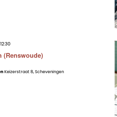
t
12:30
en (Renswoude)
en
Keizerstraat 8, Scheveningen