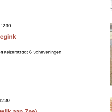
t
12:30
eegink
en
Keizerstraat 8, Scheveningen
12:30
twijk aan Zee)