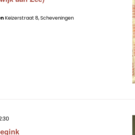
en
Keizerstraat 8, Scheveningen
2:30
eegink