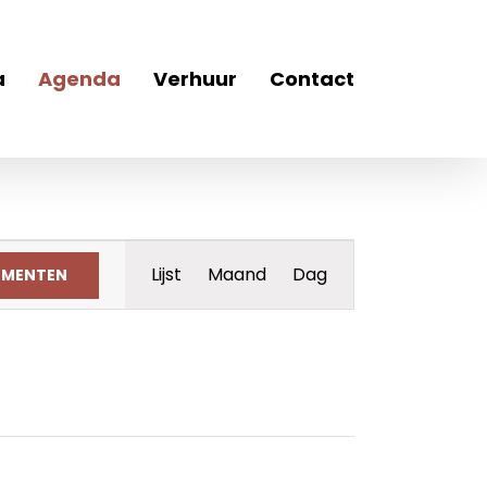
a
Agenda
Verhuur
Contact
Evenement
Lijst
Maand
Dag
EMENTEN
weergaven
navigatie