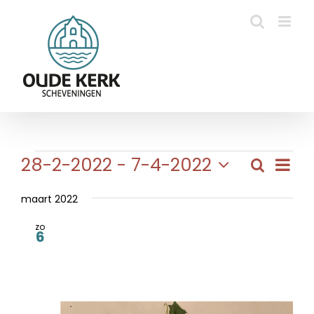
Ga
naar
inhoud
Evenementen
Eve
28-2-2022
 - 
7-4-2022
Zoeken
Evene
Lijst
wee
Selecteer
Zoeke
navi
een
maart 2022
en
datum.
zo
weerg
6
naviga