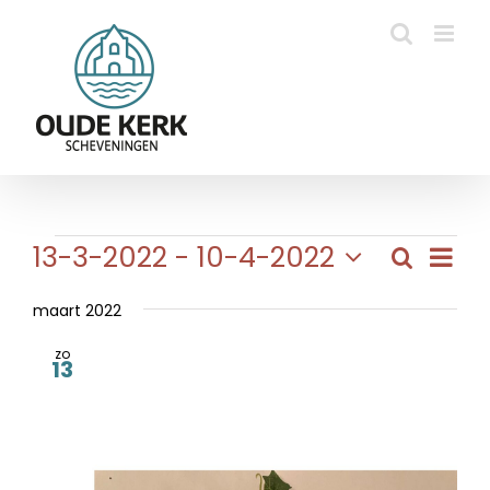
Ga
naar
inhoud
Evenementen
Eve
13-3-2022
 - 
10-4-2022
Zoeken
Evene
Lijst
wee
Selecteer
Zoeke
navi
een
maart 2022
en
datum.
zo
weerg
13
naviga