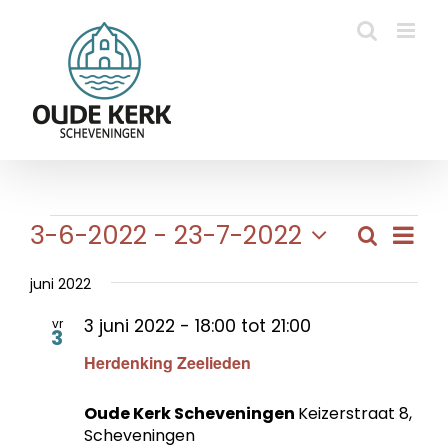
Ga
naar
inhoud
Evenementen
Eve
3-6-2022
 - 
23-7-2022
Zoeken
Evene
Lijst
wee
Selecteer
Zoeke
navi
een
juni 2022
en
datum.
3 juni 2022 - 18:00
tot
21:00
vr
weerg
3
Herdenking Zeelieden
naviga
Oude Kerk Scheveningen
Keizerstraat 8,
Scheveningen