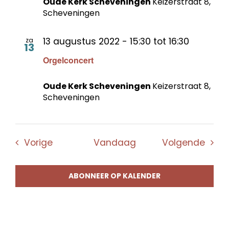
Oude Kerk Scheveningen
Keizerstraat 8,
Scheveningen
13 augustus 2022 - 15:30
tot
16:30
za
13
Orgelconcert
Oude Kerk Scheveningen
Keizerstraat 8,
Scheveningen
Evenementen
Even
Vorige
Vandaag
Volgende
ABONNEER OP KALENDER