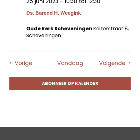
25 juni 2023 - 10:30
tot
12:30
Ds. Barend H. Weegink
Oude Kerk Scheveningen
Keizerstraat 8,
Scheveningen
Evenementen
Even
Vorige
Vandaag
Volgende
ABONNEER OP KALENDER