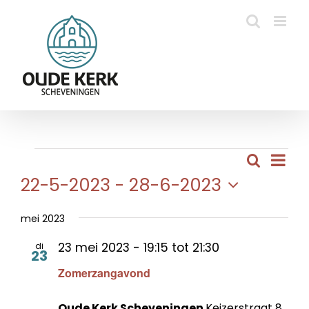
Ga
naar
inhoud
Eve
Evenementen
Zoeken
Evene
Lijst
wee
22-5-2023
 - 
28-6-2023
Zoeke
navi
Selecteer
en
een
mei 2023
weerg
datum.
23 mei 2023 - 19:15
tot
21:30
di
naviga
23
Zomerzangavond
Oude Kerk Scheveningen
Keizerstraat 8,