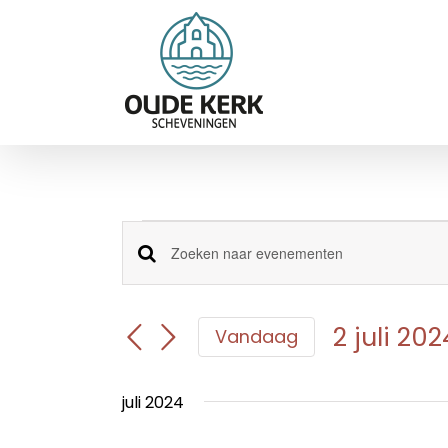
Ga
naar
inhoud
Evenementen
Evenementen
Vul
een
Zoeken
keyword
en
in.
2 juli 202
Vandaag
Zoek
weergeven
Selecteer
voor
navigatie
een
Evenementen
juli 2024
datum.
met
keyword.