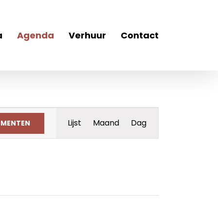
a
Agenda
Verhuur
Contact
Evenement
Lijst
Maand
Dag
EMENTEN
weergaven
navigatie