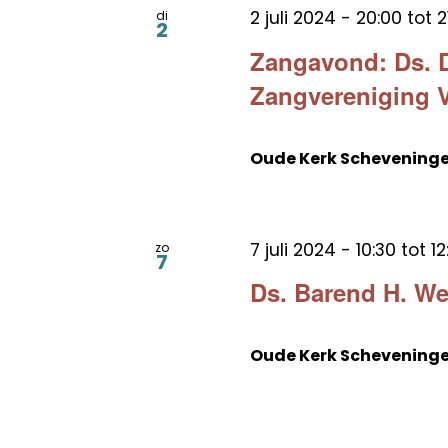
2 juli 2024 - 20:00
tot
2
di
2
Zangavond: Ds. D
Zangvereniging Vo
Oude Kerk Schevening
7 juli 2024 - 10:30
tot
12
zo
7
Ds. Barend H. W
Oude Kerk Schevening