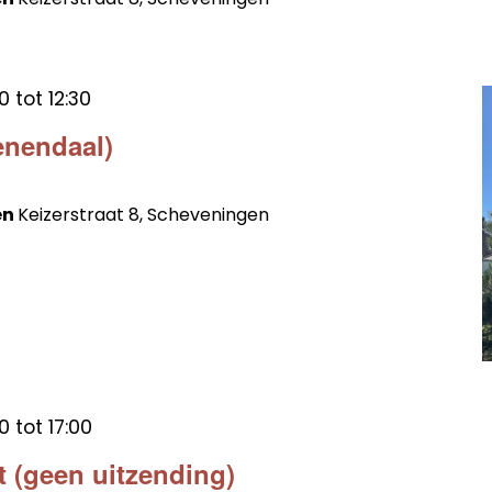
0
tot
12:30
enendaal)
en
Keizerstraat 8, Scheveningen
0
tot
17:00
 (geen uitzending)