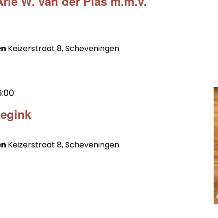
rie W. van der Plas m.m.v.
en
Keizerstraat 8, Scheveningen
6:00
eegink
en
Keizerstraat 8, Scheveningen