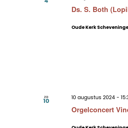
4
Ds. S. Both (Lopi
Oude Kerk Schevening
10 augustus 2024 - 15:
za
10
Orgelconcert Vin
Oude Kerk Schevening